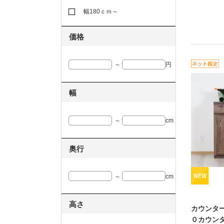
幅180ｃｍ～
価格
～
円
幅
～
cm
奥行
～
cm
高さ
カウンタ
０カウン