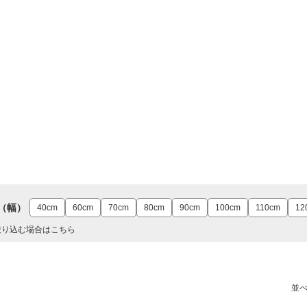
（幅）
40cm
60cm
70cm
80cm
90cm
100cm
110cm
12
絞り込む場合はこちら
並