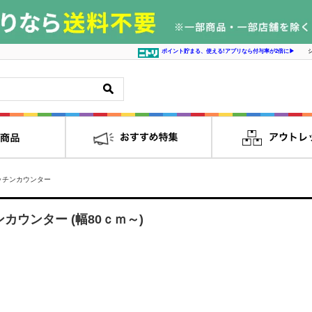
ポイント貯まる、使える!アプリなら付与率が2倍に▶
ッチンカウンター
カウンター (幅80ｃｍ～)