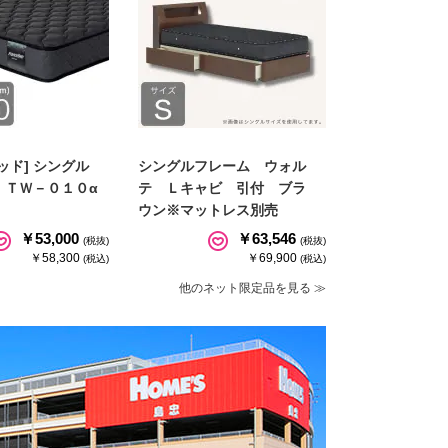
ッド] シングル
シングルフレーム ウォル
 ＴＷ－０１０α
テ Ｌキャビ 引付 ブラ
ウン※マットレス別売
￥53,000
￥63,546
(税抜)
(税抜)
￥58,300
￥69,900
(税込)
(税込)
他のネット限定品を見る ≫