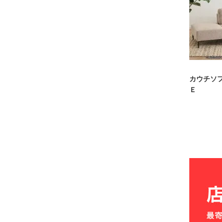
カウチソ
Ｅ