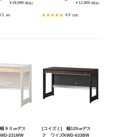
￥29,990
￥12,900
(税込)
(税込)
4.5
4.9
（4）
（13）
 幅９０㎝デス
[コイズミ] 幅120㎝デス
D-231MW
ク ワイズKWD-633BW