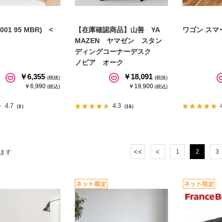
01 95 MBR) <
【在庫確認商品】山善 YA
ワゴン スマ
MAZEN ヤマゼン スタン
ディングコーナーデスク
ノピア オーク
￥6,355
￥18,091
(税抜)
(税抜)
￥6,990
￥19,900
(税込)
(税込)
4.7
4.3
（3）
（16）
1
2
3
ます