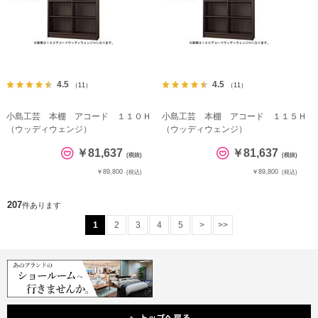
4.5
4.5
（11）
（11）
小島工芸 本棚 アコード １１０Ｈ
小島工芸 本棚 アコード １１５Ｈ
（ウッディウェンジ）
（ウッディウェンジ）
￥81,637
￥81,637
(税抜)
(税抜)
￥89,800
￥89,800
(税込)
(税込)
207
件あります
1
2
3
4
5
>
>>