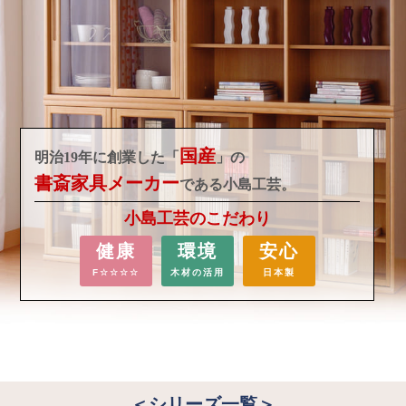
国産
明治19年に創業した「
」の
書斎家具メーカー
である小島工芸。
小島工芸のこだわり
健康
環境
安心
F☆☆☆☆
木材の活用
日本製
＜シリーズ一覧＞