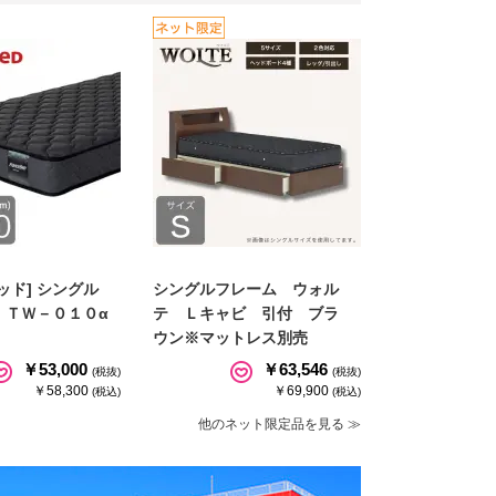
ッド] シングル
シングルフレーム ウォル
 ＴＷ－０１０α
テ Ｌキャビ 引付 ブラ
ウン※マットレス別売
￥53,000
￥63,546
(税抜)
(税抜)
￥58,300
￥69,900
(税込)
(税込)
他のネット限定品を見る ≫