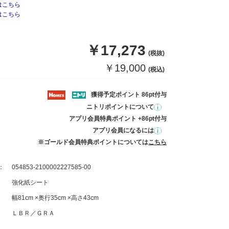
はこちら
はこちら
￥17,273
(税抜)
￥19,000
(税込)
獲得予定ポイント 86pt付与
ニトリポイントについて
アプリ会員特典ポイント +86pt付与
アプリ会員になるには
※ゴールド会員特典ポイントについては
こちら
：
054853-2100002227585-00
強化紙シート
幅81cm ×奥行35cm ×高さ43cm
ＬＢＲ／ＧＲＡ