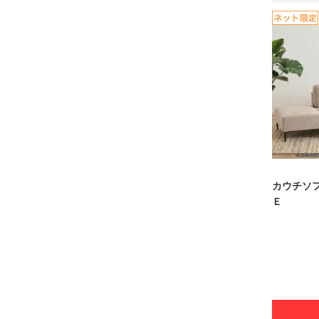
カウチソ
Ｅ