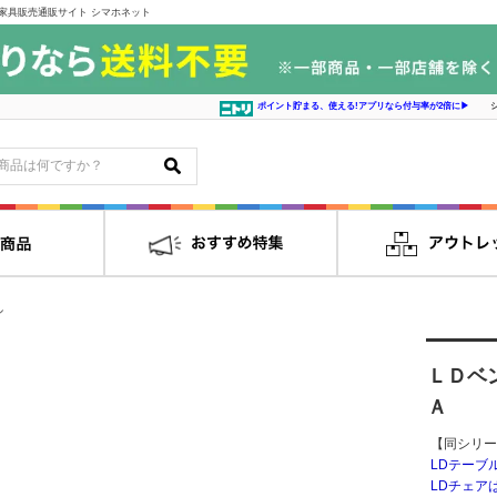
家具販売通販サイト シマホネット
ポイント貯まる、使える!アプリなら付与率が2倍に▶
ル
ＬＤベ
Ａ
【同シリー
LDテーブ
LDチェア