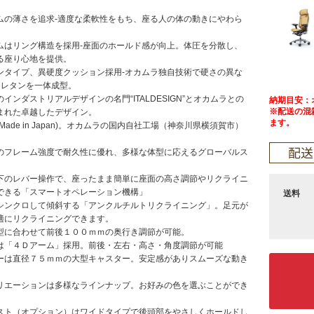
ムの薄さを追求-適度な柔軟性をもち、座る人の体の動きにやわら
ムはリング構造を採用-座面のホールド感が向上。体圧を分散し、
る座り心地を提供。
ンタイプ、異硬度クッション採用-オカムラ独自技術で硬さの異な
ウレタンを一体成型。
インダストリアルデザインの名門“ITALDESIGN”とオカムラとの
納期目安：
※配送の混
まれた卓越したデザイン。
ます。
Made in Japan)。オカムラの国内自社工場（神奈川県横須賀市）
のフレーム強度で耐久性に優れ、多様な体型に応えるグローバルス
下のレバー操作で、座ったまま簡単に座面の高さ調節やリクライニ
できる「スマートオペレーション機構」
送料
シンクロして傾斜する「アンクルチルトリクライニング」。足元が
適にリクライニングできます。
型に合わせて前後１００ｍｍの奥行き調節が可能。
は「４Ｄアーム」採用。前後・左右・高さ・角度調節が可能
ーは直径７５ｍｍの大型キャスター。安定感がありスムーズな動き
。
リエーションは多様なラインナップ。お好みの色を選ぶことができ
スト（オプション）はワイドタイプで後頭部をやさしくホールドし