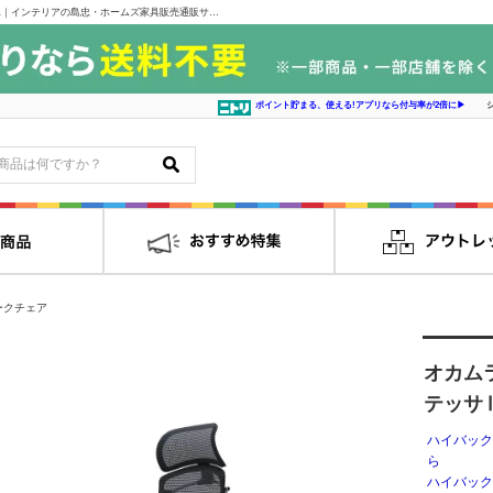
オカムラ 大型ヘッドアジャストアーム コンテッサⅡ ＣＣ８５ＢＳ－ＦＰG1｜インテリアの島忠・ホームズ家具販売通販サイト シマホネット
ポイント貯まる、使える!アプリなら付与率が2倍に▶
ークチェア
オカム
テッサ
ハイバック
ら
ハイバック