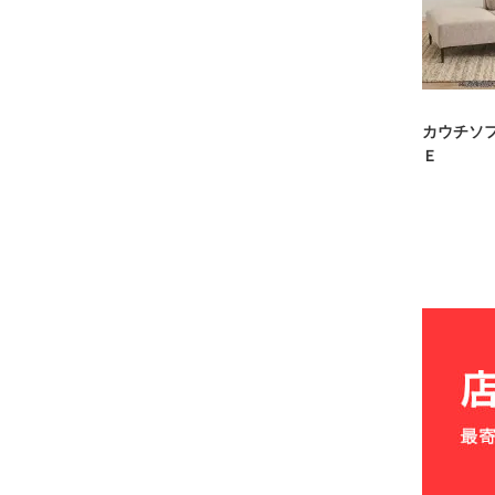
カウチソ
Ｅ