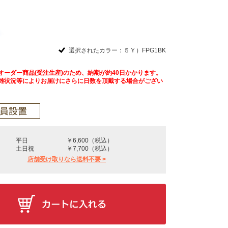
選択されたカラー：５Ｙ）FPG1BK
オーダー商品(受注生産)のため、納期が約40日かかります。
雑状況等によりお届けにさらに日数を頂戴する場合がござい
平日
￥6,600（税込）
土日祝
￥7,700（税込）
店舗受け取りなら送料不要 >