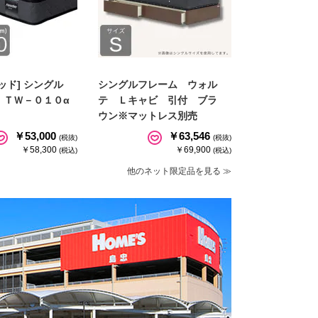
ッド] シングル
シングルフレーム ウォル
 ＴＷ－０１０α
テ Ｌキャビ 引付 ブラ
ウン※マットレス別売
￥53,000
￥63,546
(税抜)
(税抜)
￥58,300
￥69,900
(税込)
(税込)
他のネット限定品を見る ≫