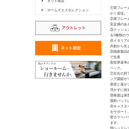
ネット限定
①背フレー
ホームズエスセレクション
かく追従。
②座フレー
安定感のあ
③クッショ
る3種類の
④イタリアの
共創から生
⑤国産製品(
で生産
⑥世界基準
ペック。
⑦左右の肘
ング調節が
⑧背と座が
浮かずに快
⑨座面は体
⑩肘パッド
⑪キャスタ
をサポート
⑫カラーバ
ます。
⑬ヘッドレ