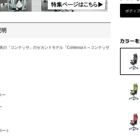
ボディ
説明
発表の「コンテッサ」のセカンドモデル「ContessaⅡ～コンテッサ
」
ラー
ー
ポート