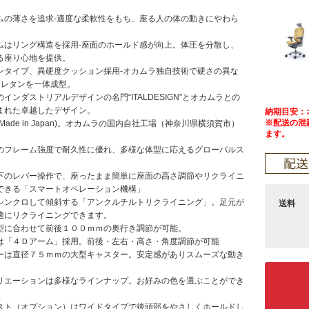
ムの薄さを追求-適度な柔軟性をもち、座る人の体の動きにやわら
ムはリング構造を採用-座面のホールド感が向上。体圧を分散し、
る座り心地を提供。
ンタイプ、異硬度クッション採用-オカムラ独自技術で硬さの異な
ウレタンを一体成型。
インダストリアルデザインの名門“ITALDESIGN”とオカムラとの
まれた卓越したデザイン。
納期目安：
※配送の混
Made in Japan)。オカムラの国内自社工場（神奈川県横須賀市）
ます。
のフレーム強度で耐久性に優れ、多様な体型に応えるグローバルス
下のレバー操作で、座ったまま簡単に座面の高さ調節やリクライニ
できる「スマートオペレーション機構」
シンクロして傾斜する「アンクルチルトリクライニング」。足元が
送料
適にリクライニングできます。
型に合わせて前後１００ｍｍの奥行き調節が可能。
は「４Ｄアーム」採用。前後・左右・高さ・角度調節が可能
ーは直径７５ｍｍの大型キャスター。安定感がありスムーズな動き
。
リエーションは多様なラインナップ。お好みの色を選ぶことができ
スト（オプション）はワイドタイプで後頭部をやさしくホールドし