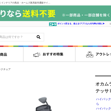
オカムラ 小型ヘッドアジャストアーム コンテッサⅡ ＣＣ８ＡGA－ＦＰG1｜インテリアの島忠・ホームズ家具販売通販サイト シマホネット
ポイント貯まる、使える!アプリなら付与率が2倍に▶
ークチェア
オカム
テッサ
ハイバック
ら
ハイバック