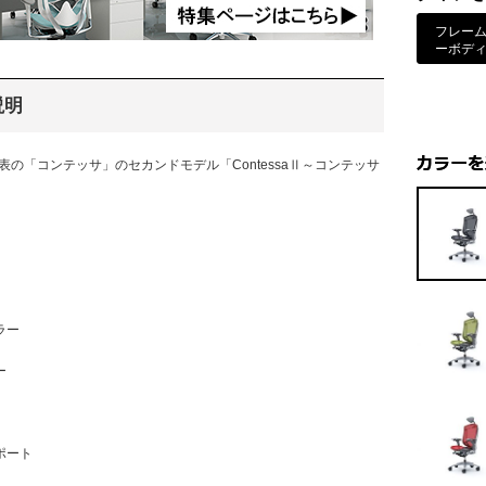
フレー
ーボデ
説明
発表の「コンテッサ」のセカンドモデル「ContessaⅡ～コンテッサ
」
ラー
ー
ポート