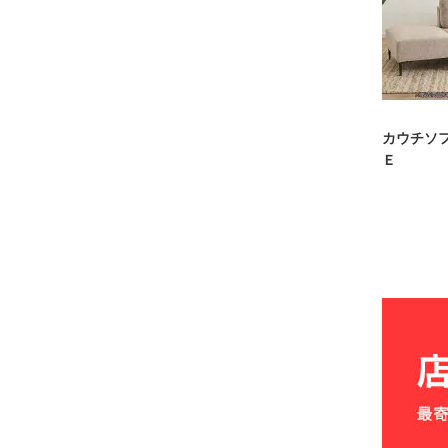
カウチソ
Ｅ