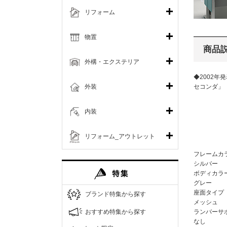
リフォーム
物置
商品
外構・エクステリア
◆2002年
外装
セコンダ
内装
リフォーム_アウトレット
フレームカ
シルバー
ボディカラ
グレー
座面タイプ
ブランド特集から探す
メッシュ
おすすめ特集から探す
ランバーサ
なし