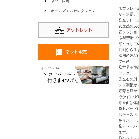
ネット限定
①背フレー
ホームズエスセレクション
かく追従。
②座フレー
安定感のあ
③クッショ
る3種類の
④イタリアの
共創から生
⑤国産製品(
で生産
⑥世界基準
ペック。
⑦左右の肘
ング調節が
⑧背と座が
浮かずに快
⑨座面は体
⑩肘パッド
⑪キャスタ
をサポート
⑫カラーバ
ます。
⑬ヘッドレ