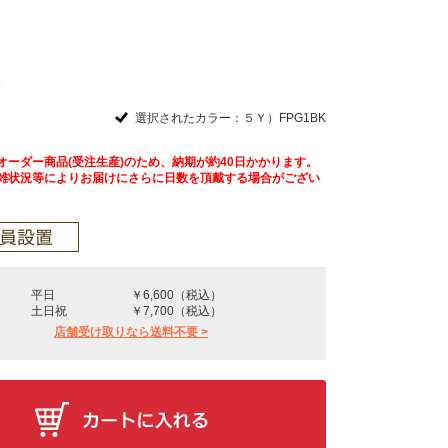
選択されたカラー：５Ｙ）FPG1BK
オーダー商品(受注生産)のため、納期が約40日かかります。
雑状況等によりお届けにさらに日数を頂戴する場合がござい
平日
￥6,600（税込）
土日祝
￥7,700（税込）
店舗受け取りなら送料不要 >