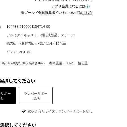
アプリ会員になるには
※ゴールド会員特典ポイントについては
こちら
：
104438-2100001154714-00
アルミダイキャスト、樹脂成型品、スチール
幅70cm ×奥行70cm ×高さ114～124cm
５Ｙ）FPG1BK
幅84㎝×奥行84㎝×高さ84㎝ 本体重量：30kg 梱包重
ーサポー
ランバーサポー
なし
トあり
選択されたサイズ：ランバーサポートなし
選択してください