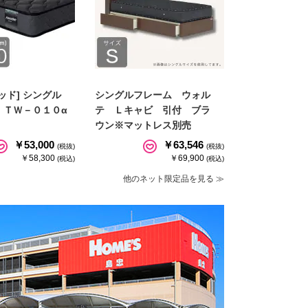
ッド] シングル
シングルフレーム ウォル
 ＴＷ－０１０α
テ Ｌキャビ 引付 ブラ
ウン※マットレス別売
￥53,000
￥63,546
(税抜)
(税抜)
￥58,300
￥69,900
(税込)
(税込)
他のネット限定品を見る ≫