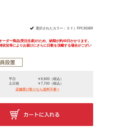
選択されたカラー：５Ｙ）FPC8DBR
オーダー商品(受注生産)のため、納期が約40日かかります。
雑状況等によりお届けにさらに日数を頂戴する場合がござい
平日
￥6,600（税込）
土日祝
￥7,700（税込）
店舗受け取りなら送料不要 >