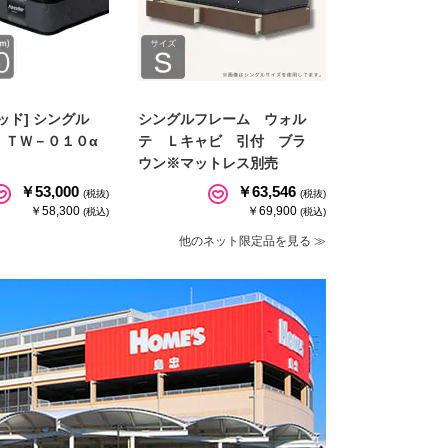
ッド] シングル
シングルフレーム ウォル
 ＴＷ－０１０α
テ Ｌキャビ 引付 ブラ
ウン※マットレス別売
￥53,000
￥63,546
(税抜)
(税抜)
￥58,300
￥69,900
(税込)
(税込)
他のネット限定品を見る ≫