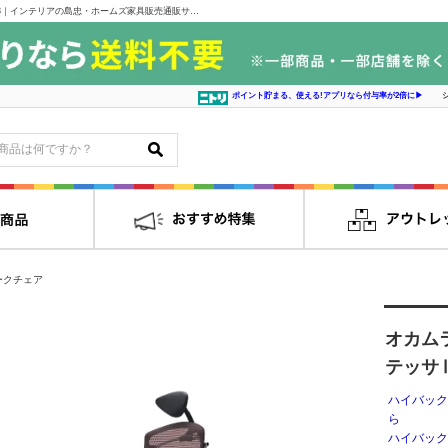
オカムラ 小型ヘッドアジャストアーム コンテッサⅡ ＣＣ８ＣＢＲ－ＦＰC8｜インテリアの島忠・ホームズ家具販売通販サイト シマホネット
ポイント貯まる、使える!アプリなら付与率が2倍に▶
ークチェア
オカム
テッサ
ハイバック
ら
ハイバック