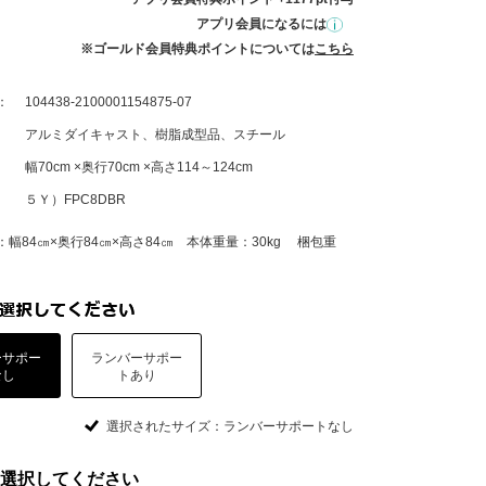
アプリ会員になるには
※ゴールド会員特典ポイントについては
こちら
：
104438-2100001154875-07
アルミダイキャスト、樹脂成型品、スチール
幅70cm ×奥行70cm ×高さ114～124cm
５Ｙ）FPC8DBR
幅84㎝×奥行84㎝×高さ84㎝ 本体重量：30kg 梱包重
ーサポー
ランバーサポー
なし
トあり
選択されたサイズ：ランバーサポートなし
選択してください