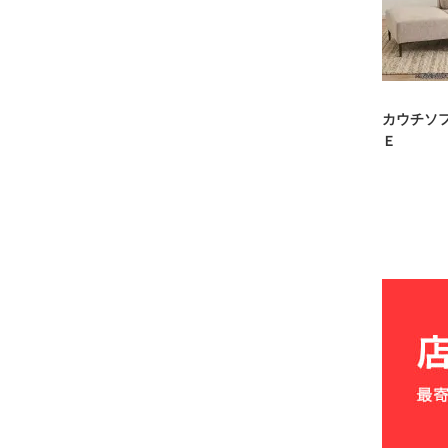
カウチソ
Ｅ