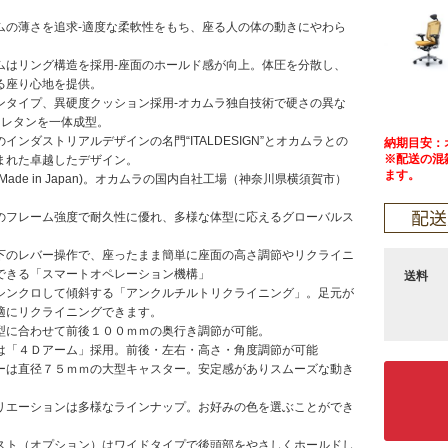
ムの薄さを追求-適度な柔軟性をもち、座る人の体の動きにやわら
ムはリング構造を採用-座面のホールド感が向上。体圧を分散し、
る座り心地を提供。
ンタイプ、異硬度クッション採用-オカムラ独自技術で硬さの異な
ウレタンを一体成型。
インダストリアルデザインの名門“ITALDESIGN”とオカムラとの
納期目安：
※配送の混
まれた卓越したデザイン。
ます。
Made in Japan)。オカムラの国内自社工場（神奈川県横須賀市）
のフレーム強度で耐久性に優れ、多様な体型に応えるグローバルス
下のレバー操作で、座ったまま簡単に座面の高さ調節やリクライニ
できる「スマートオペレーション機構」
送料
シンクロして傾斜する「アンクルチルトリクライニング」。足元が
適にリクライニングできます。
型に合わせて前後１００ｍｍの奥行き調節が可能。
は「４Ｄアーム」採用。前後・左右・高さ・角度調節が可能
ーは直径７５ｍｍの大型キャスター。安定感がありスムーズな動き
。
リエーションは多様なラインナップ。お好みの色を選ぶことができ
スト（オプション）はワイドタイプで後頭部をやさしくホールドし