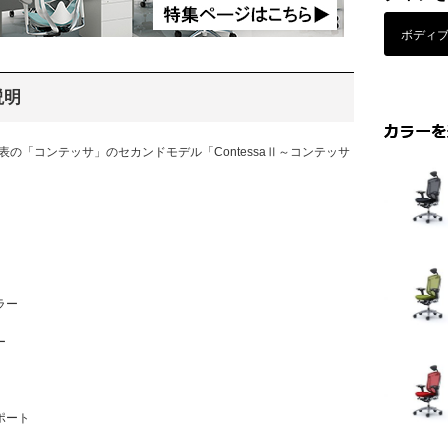
ボディ
説明
発表の「コンテッサ」のセカンドモデル「ContessaⅡ～コンテッサ
」
ラー
ー
ポート