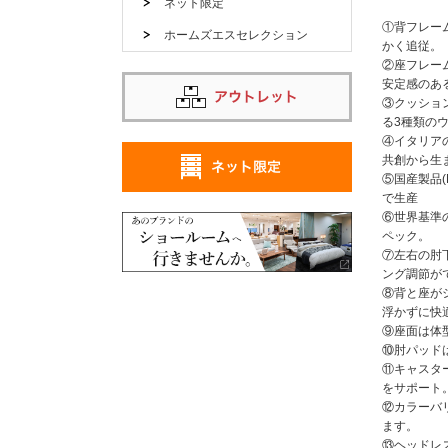
ネット限定
①背フレー
ホームズエスセレクション
かく追従。
②座フレー
安定感のあ
③クッショ
る3種類の
④イタリアの
共創から生
⑤国産製品(
で生産
⑥世界基準
ペック。
⑦左右の肘
ング調節が
⑧背と座が
浮かずに快
⑨座面は体
⑩肘パッド
⑪キャスタ
をサポート
⑫カラーバ
ます。
⑬ヘッドレ