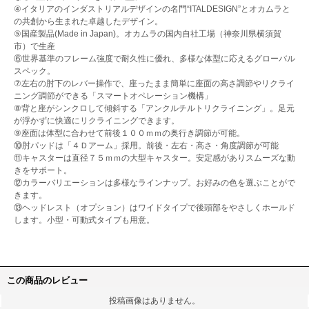
④イタリアのインダストリアルデザインの名門“ITALDESIGN”とオカムラと
の共創から生まれた卓越したデザイン。
⑤国産製品(Made in Japan)。オカムラの国内自社工場（神奈川県横須賀
市）で生産
⑥世界基準のフレーム強度で耐久性に優れ、多様な体型に応えるグローバル
スペック。
⑦左右の肘下のレバー操作で、座ったまま簡単に座面の高さ調節やリクライ
ニング調節ができる「スマートオペレーション機構」
⑧背と座がシンクロして傾斜する「アンクルチルトリクライニング」。足元
が浮かずに快適にリクライニングできます。
⑨座面は体型に合わせて前後１００ｍｍの奥行き調節が可能。
⑩肘パッドは「４Ｄアーム」採用。前後・左右・高さ・角度調節が可能
⑪キャスターは直径７５ｍｍの大型キャスター。安定感がありスムーズな動
きをサポート。
⑫カラーバリエーションは多様なラインナップ。お好みの色を選ぶことがで
きます。
⑬ヘッドレスト（オプション）はワイドタイプで後頭部をやさしくホールド
します。小型・可動式タイプも用意。
この商品のレビュー
投稿画像はありません。