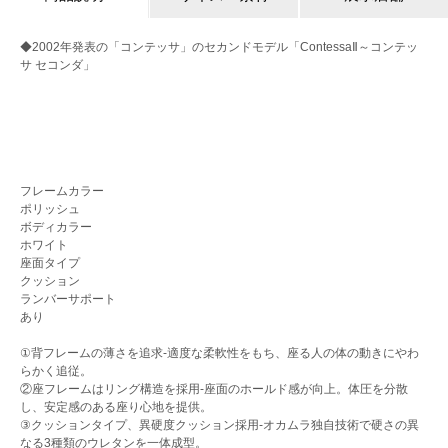
◆2002年発表の「コンテッサ」のセカンドモデル「ContessaⅡ～コンテッ
サ セコンダ」
フレームカラー
ポリッシュ
ボディカラー
ホワイト
座面タイプ
クッション
ランバーサポート
あり
①背フレームの薄さを追求-適度な柔軟性をもち、座る人の体の動きにやわ
らかく追従。
②座フレームはリング構造を採用-座面のホールド感が向上。体圧を分散
し、安定感のある座り心地を提供。
③クッションタイプ、異硬度クッション採用-オカムラ独自技術で硬さの異
なる3種類のウレタンを一体成型。