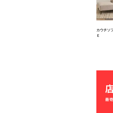
カウチソ
Ｅ