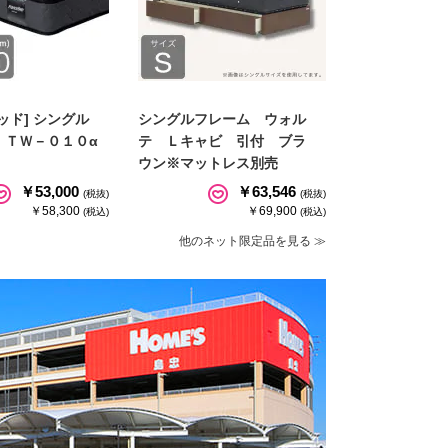
ッド] シングル
シングルフレーム ウォル
 ＴＷ－０１０α
テ Ｌキャビ 引付 ブラ
ウン※マットレス別売
￥53,000
￥63,546
(税抜)
(税抜)
￥58,300
￥69,900
(税込)
(税込)
他のネット限定品を見る ≫