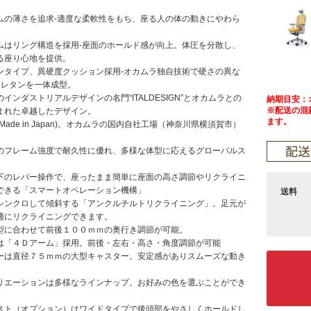
ムの薄さを追求-適度な柔軟性をもち、座る人の体の動きにやわら
ムはリング構造を採用-座面のホールド感が向上。体圧を分散し、
る座り心地を提供。
ンタイプ、異硬度クッション採用-オカムラ独自技術で硬さの異な
ウレタンを一体成型。
インダストリアルデザインの名門“ITALDESIGN”とオカムラとの
納期目安：
※配送の混
まれた卓越したデザイン。
ます。
Made in Japan)。オカムラの国内自社工場（神奈川県横須賀市）
のフレーム強度で耐久性に優れ、多様な体型に応えるグローバルス
下のレバー操作で、座ったまま簡単に座面の高さ調節やリクライニ
できる「スマートオペレーション機構」
送料
シンクロして傾斜する「アンクルチルトリクライニング」。足元が
適にリクライニングできます。
型に合わせて前後１００ｍｍの奥行き調節が可能。
は「４Ｄアーム」採用。前後・左右・高さ・角度調節が可能
ーは直径７５ｍｍの大型キャスター。安定感がありスムーズな動き
。
リエーションは多様なラインナップ。お好みの色を選ぶことができ
スト（オプション）はワイドタイプで後頭部をやさしくホールドし