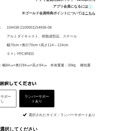
アプリ会員になるには
※ゴールド会員特典ポイントについては
こちら
：
104438-2100001154936-08
アルミダイキャスト、樹脂成型品、スチール
幅70cm ×奥行70cm ×高さ114～124cm
５Ｙ）FPC9RED
幅84㎝×奥行84㎝×高さ84㎝ 本体重量：30kg 梱包重
ーサポー
ランバーサポー
なし
トあり
選択されたサイズ：ランバーサポートあり
選択してください