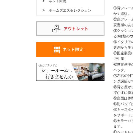
ネット限定
①背フレー
ホームズエスセレクション
かく追従。
②座フレー
安定感のあ
③クッショ
る3種類の
④イタリアの
共創から生
⑤国産製品(
で生産
⑥世界基準
ペック。
⑦左右の肘
ング調節が
⑧背と座が
浮かずに快
⑨座面は体
⑩肘パッド
⑪キャスタ
をサポート
⑫カラーバ
ます。
⑬ヘッドレ