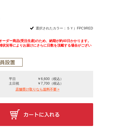
選択されたカラー：５Ｙ）FPC9RED
オーダー商品(受注生産)のため、納期が約40日かかります。
雑状況等によりお届けにさらに日数を頂戴する場合がござい
平日
￥6,600（税込）
土日祝
￥7,700（税込）
店舗受け取りなら送料不要 >