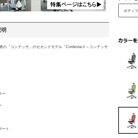
ボディ
説明
発表の「コンテッサ」のセカンドモデル「ContessaⅡ～コンテッサ
」
ラー
ー
ポート