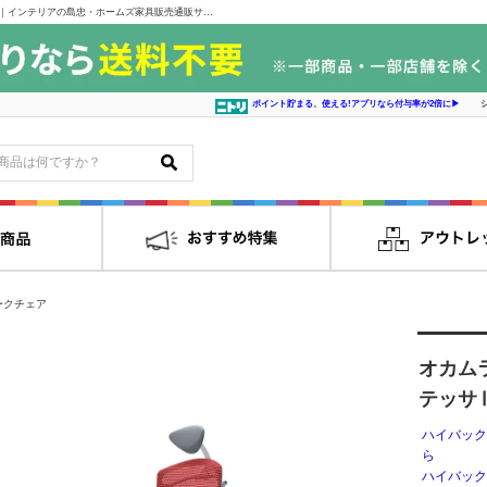
オカムラ 小型ヘッドアジャストアーム コンテッサⅡ ＣＣ８ＣＢZ－ＦＰC9｜インテリアの島忠・ホームズ家具販売通販サイト シマホネット
ポイント貯まる、使える!アプリなら付与率が2倍に▶
ークチェア
オカム
テッサ
ハイバック
ら
ハイバック