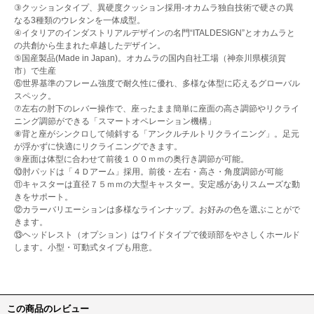
③クッションタイプ、異硬度クッション採用-オカムラ独自技術で硬さの異
なる3種類のウレタンを一体成型。
④イタリアのインダストリアルデザインの名門“ITALDESIGN”とオカムラと
の共創から生まれた卓越したデザイン。
⑤国産製品(Made in Japan)。オカムラの国内自社工場（神奈川県横須賀
市）で生産
⑥世界基準のフレーム強度で耐久性に優れ、多様な体型に応えるグローバル
スペック。
⑦左右の肘下のレバー操作で、座ったまま簡単に座面の高さ調節やリクライ
ニング調節ができる「スマートオペレーション機構」
⑧背と座がシンクロして傾斜する「アンクルチルトリクライニング」。足元
が浮かずに快適にリクライニングできます。
⑨座面は体型に合わせて前後１００ｍｍの奥行き調節が可能。
⑩肘パッドは「４Ｄアーム」採用。前後・左右・高さ・角度調節が可能
⑪キャスターは直径７５ｍｍの大型キャスター。安定感がありスムーズな動
きをサポート。
⑫カラーバリエーションは多様なラインナップ。お好みの色を選ぶことがで
きます。
⑬ヘッドレスト（オプション）はワイドタイプで後頭部をやさしくホールド
します。小型・可動式タイプも用意。
この商品のレビュー