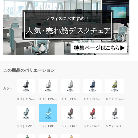
この商品のバリエーション
カラー
５Ｙ）FPC1BK
５Ｙ）FPC2WH
５Ｙ）FPC3LGY
５Ｙ）FPC4DBL
５Ｙ）FPC5GR
５Ｙ）FPC6LBL
５Ｙ）FPC7BE
５Ｙ）FPC8DBR
５Ｙ）FPC9RED
５Ｙ）FPD2MGY