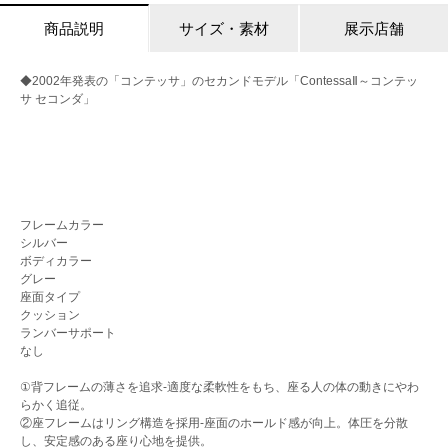
商品説明
サイズ・素材
展示店舗
◆2002年発表の「コンテッサ」のセカンドモデル「ContessaⅡ～コンテッ
サ セコンダ」
フレームカラー
シルバー
ボディカラー
グレー
座面タイプ
クッション
ランバーサポート
なし
①背フレームの薄さを追求-適度な柔軟性をもち、座る人の体の動きにやわ
らかく追従。
②座フレームはリング構造を採用-座面のホールド感が向上。体圧を分散
し、安定感のある座り心地を提供。