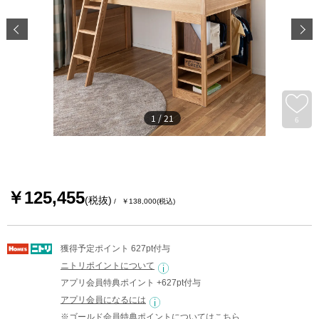
1
/
21
6
￥125,455
(税抜)
￥138,000
(税込)
獲得予定ポイント 627pt付与
ニトリポイントについて
アプリ会員特典ポイント +627pt付与
アプリ会員になるには
※ゴールド会員特典ポイントについては
こちら