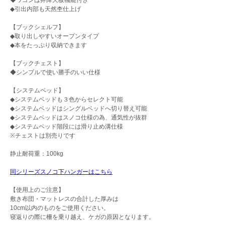
◆ワゴンは昇降天板機能付き
◆引出内部も天然杢仕上げ
【ブックシェルフ】
◆取り出しやすいオープンタイプ
◆本をたっぷり収納できます
【ブックチェスト】
◆シンプルで使い勝手のいい仕様
【システムベッド】
◆システムベッドも３色からセレクト可能
◆システムベッドはシングルベッドへ切り替え可能
◆システムベッドはスノコ仕様の為、通気性が抜群
◆システムベッド階段には滑り止め溝仕様
※チェストは別売りです
静止耐荷重：100kg
同シリーズスノコ下ハンガーはこちら
【使用上のご注意】
敷き布団・マットレスの合計した厚みは
10cm以内のものをご使用ください。
寝返りの際に柵を乗り越え、ケガの原因となります。