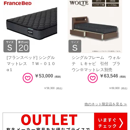
[フランスベッド] シングル
シングルフレーム ウォル
マットレス ＴＷ－０１０
テ Ｌキャビ 引付 ブラ
α１
ウン※マットレス別売
￥53,000
￥63,546
(税抜)
(税抜)
￥58,300
￥69,900
(税込)
(税込)
他のネット限定品を見る ≫