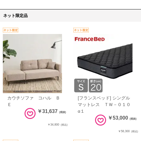
ネット限定品
カウチソファ コハル Ｂ
[フランスベッド] シングル
Ｅ
マットレス ＴＷ－０１０
￥31,637
α１
(税抜)
￥53,000
(税抜)
￥34,800
(税込)
￥58,300
(税込)