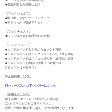
◆ワゴンは昇降天板機能付き
◆引出内部も天然杢仕上げ
【ブックシェルフ】
◆取り出しやすいオープンタイプ
◆本をたっぷり収納できます
【ブックチェスト】
◆シンプルで使い勝手のいい仕様
【システムベッド】
◆システムベッドも３色からセレクト可能
◆システムベッドはシングルベッドへ切り替え可能
◆システムベッドはスノコ仕様の為、通気性が抜群
◆システムベッド階段には滑り止め溝仕様
※チェストは別売りです
静止耐荷重：100kg
同シリーズスノコ下ハンガーはこちら
【使用上のご注意】
敷き布団・マットレスの合計した厚みは
10cm以内のものをご使用ください。
寝返りの際に柵を乗り越え、ケガの原因となります。