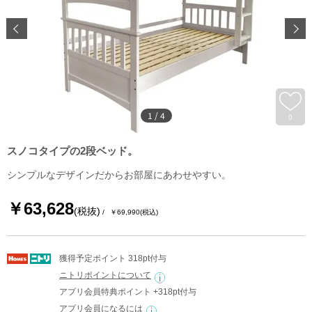
1
/
4
0
スノコタイプの2段ベッド。
シンプルなデザインだからお部屋にあわせやすい。
￥63,628
(税抜)
￥69,990
(税込)
獲得予定ポイント 318pt付与
ニトリポイントについて
アプリ会員特典ポイント +318pt付与
アプリ会員になるには