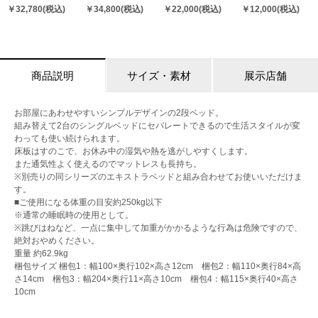
￥32,780
(税込)
￥34,800
(税込)
￥22,000
(税込)
￥12,000
(税込)
商品説明
サイズ・素材
展示店舗
お部屋にあわせやすいシンプルデザインの2段ベッド。
組み替えて2台のシングルベッドにセパレートできるので生活スタイルが変
わっても使い続けられます。
床板はすのこで、お休み中の湿気や熱を逃がしやすくします。
また通気性よく使えるのでマットレスも長持ち。
※別売りの同シリーズのエキストラベッドと組み合わせてお使いいただけま
す。
■ご使用になる体重の目安約250kg以下
※通常の睡眠時の使用として。
※跳びはねなど、一点に集中して加重がかかるような行為は危険ですので、
絶対おやめください。
重量 約62.9kg
梱包サイズ 梱包1：幅100×奥行102×高さ12cm 梱包2：幅110×奥行84×高
さ14cm 梱包3：幅204×奥行11×高さ10cm 梱包4：幅115×奥行40×高さ
10cm