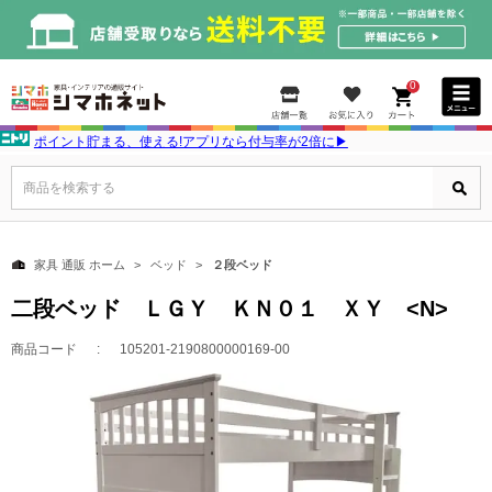
0
ポイント貯まる、使える!アプリなら付与率が2倍に▶
商品を検索する
家具 通販 ホーム
ベッド
２段ベッド
二段ベッド ＬＧＹ ＫＮ０１ ＸＹ <N>
商品コード
105201-2190800000169-00