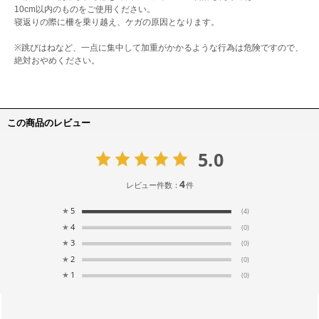
10cm以内のものをご使用ください。
寝返りの際に柵を乗り越え、ケガの原因となります。
※跳びはねなど、一点に集中して加重がかかるような行為は危険ですので、
絶対おやめください。
この商品のレビュー
5.0
4
レビュー件数：
件
★
5
(4)
★
4
(0)
★
3
(0)
★
2
(0)
★
1
(0)