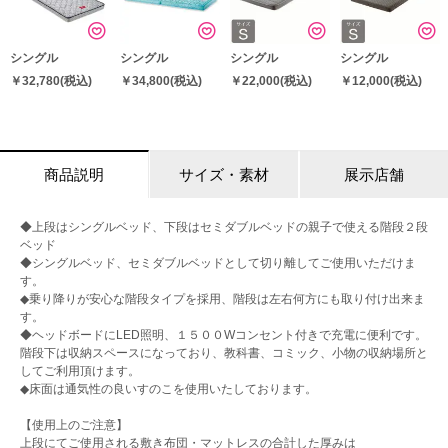
シングル
シングル
シングル
シングル
￥32,780
(税込)
￥34,800
(税込)
￥22,000
(税込)
￥12,000
(税込)
商品説明
サイズ・素材
展示店舗
◆上段はシングルベッド、下段はセミダブルベッドの親子で使える階段２段
ベッド
◆シングルベッド、セミダブルベッドとして切り離してご使用いただけま
す。
◆乗り降りが安心な階段タイプを採用、階段は左右何方にも取り付け出来ま
す。
◆ヘッドボードにLED照明、１５００Wコンセント付きで充電に便利です。
階段下は収納スペースになっており、教科書、コミック、小物の収納場所と
してご利用頂けます。
◆床面は通気性の良いすのこを使用いたしております。
【使用上のご注意】
上段にてご使用される敷き布団・マットレスの合計した厚みは