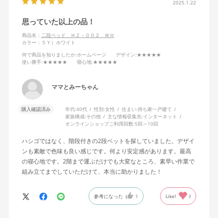
2025.1.22
思っていた以上の品！
商品名：
二段ベッド ＨＺ－００２ ＷＨ
カラー：５Ｙ）ホワイト
何で商品を知りましたか
:ホームページ
デザイン
:★★★★★
使い勝手
:★★★★★
寝心地
:★★★★★
ママとみーちゃん
購入確認済み
年代:
40代
性別:
女性
住まい:
持ち家一戸建て
家族構成:
その他
主な情報収集先:
インターネット
オンラインショップご利用回数:
5回～10回
ハシゴではなく、階段付きの2段ベットを探していました。デザイ
ンも素敵で色味も良い感じです。何より安定感があります。最高
の寝心地です。2階まで運ぶだけでも大変なところ、素早い作業で
組み立てまでしていただけて、本当に助かりました！
参考になった
1
Like!
3