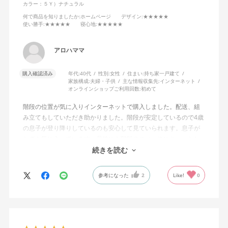
カラー：５Ｙ）ナチュラル
何で商品を知りましたか
:ホームページ
デザイン
:★★★★★
使い勝手
:★★★★★
寝心地
:★★★★★
アロハママ
購入確認済み
年代:
40代
性別:
女性
住まい:
持ち家一戸建て
家族構成:
夫婦・子供
主な情報収集先:
インターネット
オンラインショップご利用回数:
初めて
階段の位置が気に入りインターネットで購入しました。配送、組
み立てもしていただき助かりました。階段が安定しているので4歳
の息子が登り降りしているのも安心して見ていられます。息子が
とても気に入っています。母的にも階段のスペースにちょっとし
た荷物を収納できる点も気に入りました。買って良かったです。
続きを読む
参考になった
2
Like!
0