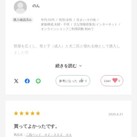
のん
購入確認済み
年代:
50代
性別:
女性
住まい:
その他
家族構成:
夫婦・子供
主な情報収集先:
インターネット
オンラインショップご利用回数:
初めて
部屋を広くし、母と子（成人）と犬二匹と寝れる物として購入し
ました😊
シンプルで、皆がのびのびと寝れて購入して良かったです✨
続きを読む
参考になった
0
Like!
0
2025.6.21
買ってよかったです。
商品名：
二段ベッド ＨＺ－００２ ＮＡ