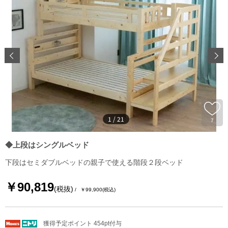
1
/
21
7
◆上段はシングルベッド
下段はセミダブルベッドの親子で使える階段２段ベッド
￥90,819
(税抜)
￥99,900
(税込)
獲得予定ポイント 454pt付与