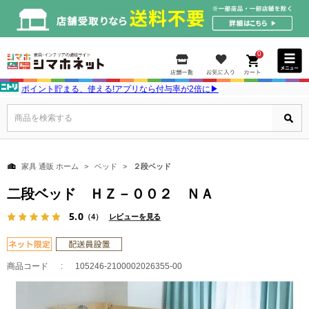
0
ポイント貯まる、使える!アプリなら付与率が2倍に▶
商品を検索する
家具 通販 ホーム
ベッド
２段ベッド
二段ベッド ＨＺ－００２ ＮＡ
5.0
（4）
レビューを見る
商品コード
105246-2100002026355-00