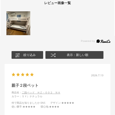
レビュー画像一覧
絞り込み
表示：新しい順
2026.7.13
親子２段ベット
商品名：
二段ベッド ＨＺ－００２ ＮＡ
カラー：５Ｙ）ナチュラル
何で商品を知りましたか
:SNS
デザイン
:★★★★★
使い勝手
:★★★★★
寝心地
:★★★★