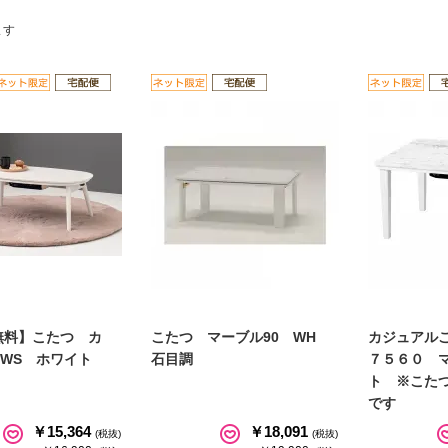
ます
無料】こたつ カ
こたつ マーブル90 WH
カジュアル
0WS ホワイト
石目調
７５６０ 
ト ※こた
です
￥15,364
￥18,091
(税抜)
(税抜)