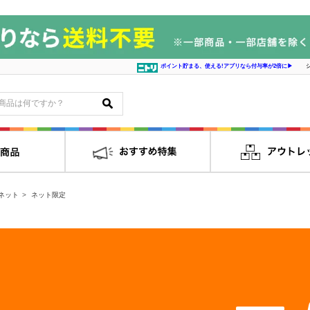
ポイント貯まる、使える!アプリなら付与率が2倍に▶
ネット
ネット限定