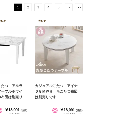
1
2
3
4
5
こたつ アルラ
カジュアルこたつ アイナ
マーブルホワイ
６８ＭＷＨ ※こたつ布団
つ布団は別売り
は別売りです
￥18,091
￥18,091
(税抜)
(税抜)