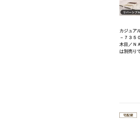
カジュア
－７３５
木目／Ｎ
は別売り