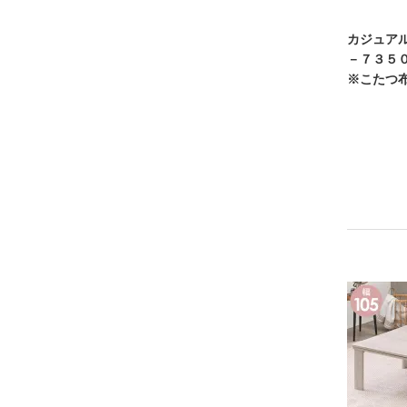
カジュア
－７３５
※こたつ