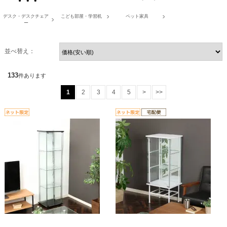
デスク・デスクチェア
こども部屋・学習机
ペット家具
ー
並べ替え：
133
件あります
1
2
3
4
5
>
>>