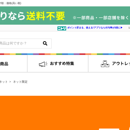
順：価格(高い順)
ポイント貯まる、使える!アプリなら付与率が2倍に▶
ネット
ネット限定