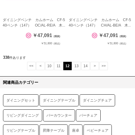
ダイニングベンチ カムホーム CF-5
ダイニングベンチ カムホーム CF-5
40ベンチ（147） OC/AL-RE/A 木...
40ベンチ（147） CH/AL-BE/A 木...
￥47,091
￥47,091
(税抜)
(税抜)
￥51,800
￥51,800
(税込)
(税込)
338
件あります
<<
<
10
11
12
13
14
>
>>
関連商品カテゴリー
ダイニングセット
ダイニングテーブル
ダイニングチェア
リビングダイニング
バーカウンター
バーチェア
リビングテーブル
昇降テーブル
座卓
ベビーチェア