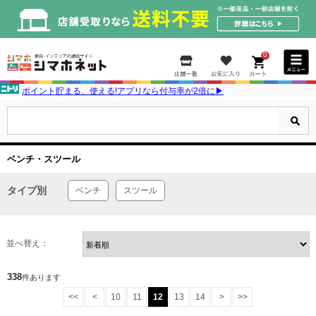
0
ポイント貯まる、使える!アプリなら付与率が2倍に▶
ベンチ・スツール
タイプ別
ベンチ
スツール
並べ替え：
338
件あります
<<
<
10
11
12
13
14
>
>>