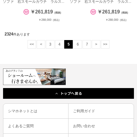
ソファ 右スモールカウチ ラルス...
ソファ 右スモールカウチ ラルス...
￥261,819
￥261,819
(税抜)
(税抜)
￥288,000
￥288,000
(税込)
(税込)
2324
件あります
<<
<
3
4
5
6
7
>
>>
シマホネットとは
ご利用ガイド
よくあるご質問
お問い合わせ