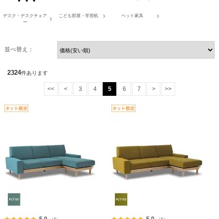
デスク・デスクチェア
こども部屋・学習机
ペット家具
ー
並べ替え：
2324
件あります
<<
<
3
4
5
6
7
>
>>
5.0
5.0