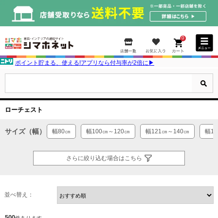
0
ポイント貯まる、使える!アプリなら付与率が2倍に▶
ローチェスト
サイズ（幅）
幅80㎝
幅100㎝～120㎝
幅121㎝～140㎝
幅14
さらに絞り込む場合はこちら
並べ替え：
500