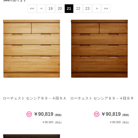
件あります
<<
<
19
20
21
22
23
>
>>
ローチェスト センシア８９－４段ＮＡ
ローチェスト センシア８９－４段ＢＲ
￥90,819
￥90,819
(税抜)
(税抜)
￥99,900
￥99,900
(税込)
(税込)