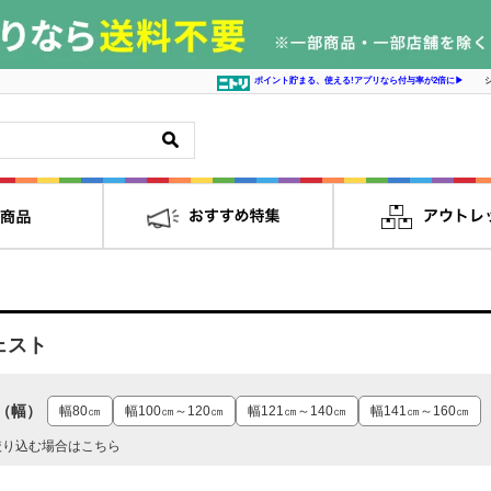
ポイント貯まる、使える!アプリなら付与率が2倍に▶
ェスト
（幅）
幅80㎝
幅100㎝～120㎝
幅121㎝～140㎝
幅141㎝～160㎝
絞り込む場合はこちら