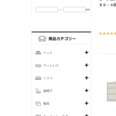
８９－４
～
cm
ベッド
マットレス
ソファ
座椅子
寝具