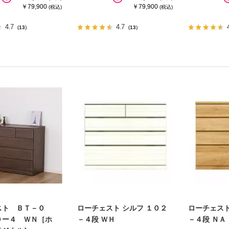
￥79,900
￥79,900
(税込)
(税込)
4.7
4.7
（13）
（13）
スト ＢＴ－０
ローチェスト シルフ １０２
ローチェスト
０ー４ ＷＮ［ホ
－４段 ＷＨ
－４段 ＮＡ