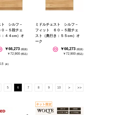
スト シルフ－
ミドルチェスト シルフ－
８０－５段チェ
フィット ６０－５段チェ
き：４４cm）オ
スト（奥行き：５５cm）オ
ーク
￥66,273
￥66,273
(税抜)
(税抜)
￥72,900
￥72,900
(税込)
(税込)
4.8
（4）
5
6
7
8
9
10