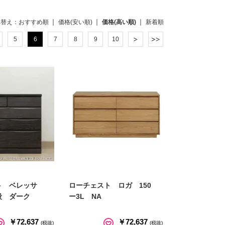
べ替え：
おすすめ順
価格(安い順)
価格(高い順)
新着順
5
6
7
8
9
10
ト ベレッサ
ローチェスト ロガ 150
段 ダーク
ー3L NA
￥72,637
￥72,637
(税抜)
(税抜)