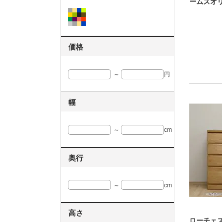
ームズオ
価格
～
円
幅
～
cm
奥行
～
cm
高さ
ローチェ