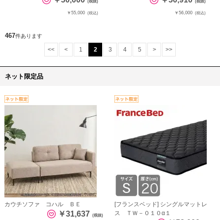
(税抜)
(税抜)
￥55,000
￥56,000
(税込)
(税込)
467
件あります
<<
<
1
2
3
4
5
>
>>
ネット限定品
カウチソファ コハル ＢＥ
[フランスベッド] シングルマットレ
￥31,637
ス ＴＷ－０１０α１
(税抜)