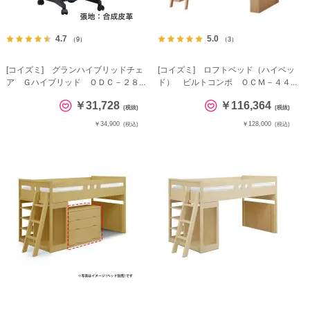
4.7
5.0
（9）
（3）
[コイズミ] グランハイブリッドチェ
[コイズミ] ロフトベッド（ハイベッ
ア Ｇハイブリッド ＯＤＣ－２８...
ド） ビルトコンポ ＯＣＭ－４４...
￥31,728
￥116,364
(税抜)
(税抜)
￥34,900
￥128,000
(税込)
(税込)