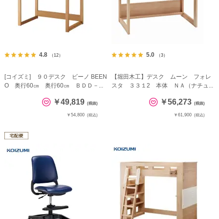
4.8
5.0
（12）
（3）
[コイズミ] ９０デスク ビーノ BEEN
【堀田木工】デスク ムーン フォレ
O 奥行60㎝ 奥行60㎝ ＢＤＤ－...
スタ ３３１2 本体 ＮＡ（ナチュ...
￥49,819
￥56,273
(税抜)
(税抜)
￥54,800
￥61,900
(税込)
(税込)