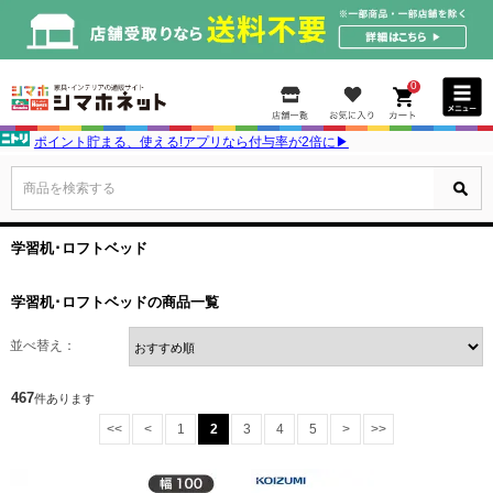
0
ポイント貯まる、使える!アプリなら付与率が2倍に▶
商品を検索する
学習机･ロフトベッド
学習机･ロフトベッドの商品一覧
並べ替え：
467
件あります
<<
<
1
2
3
4
5
>
>>