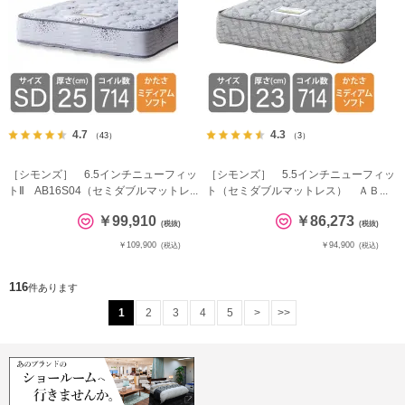
4.7
4.3
（43）
（3）
［シモンズ］ 6.5インチニューフィッ
［シモンズ］ 5.5インチニューフィッ
トⅡ AB16S04（セミダブルマットレ...
ト（セミダブルマットレス） ＡＢ...
￥99,910
￥86,273
(税抜)
(税抜)
￥109,900
￥94,900
(税込)
(税込)
116
件あります
1
2
3
4
5
>
>>