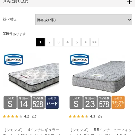
さらに絞り込む
並べ替え：
116
件あります
1
2
3
4
5
>
>>
4.2
4.3
（15）
（3）
［シモンズ］ 4インチレギュラー
［シモンズ］ 5.5インチニューフィッ